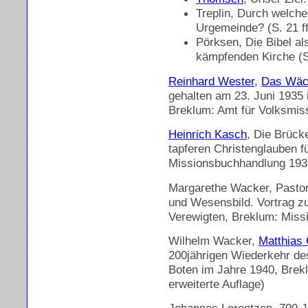
Treplin, Durch welche 
Urgemeinde? (S. 21 ff
Pörksen, Die Bibel al
kämpfenden Kirche (S.
Reinhard Wester
,
Das Wäch
gehalten am 23. Juni 1935 
Breklum: Amt für Volksmis
Heinrich Kasch
, Die Brück
tapferen Christenglauben f
Missionsbuchhandlung 193
Margarethe Wacker, Pasto
und Wesensbild. Vortrag z
Verewigten, Breklum: Miss
Wilhelm Wacker,
Matthias 
200jährigen Wiederkehr d
Boten im Jahre 1940, Brekl
erweiterte Auflage)