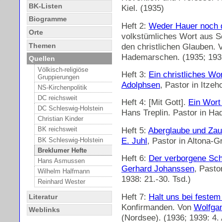
BK-Listen
Kiel. (1935)
Biogramme
Heft 2:
Weder Hauer noch 
Orte
volkstümliches Wort aus 
Themen
den christlichen Glauben.
Hademarschen. (1935; 1936
Quellen
Völkisch-religiöse
Heft 3:
Ein christliches W
Gruppierungen
Adolphsen
, Pastor in Itzeh
NS-Kirchenpolitik
DC reichsweit
Heft 4: [Mit Gott].
Ein Wort
DC Schleswig-Holstein
Hans Treplin. Pastor in H
Christian Kinder
Heft 5:
Aberglaube und Zaub
BK reichsweit
E. Juhl
, Pastor in Altona-Gr
BK Schleswig-Holstein
Breklumer Hefte
Heft 6:
Der verborgene Sch
Hans Asmussen
Gerhard Johanssen
, Pasto
Wilhelm Halfmann
1938: 21.-30. Tsd.)
Reinhard Wester
Heft 7:
Halt uns bei festem
Literatur
Konfirmanden. Von
Wolfga
Weblinks
(Nordsee). (1936; 1939: 4. 