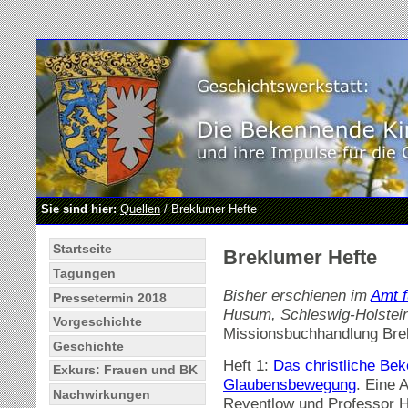
Sie sind hier:
Quellen
/ Breklumer Hefte
Startseite
Breklumer Hefte
Tagungen
Bisher erschienen im
Amt f
Pressetermin 2018
Husum, Schleswig-Holstei
Vorgeschichte
Missionsbuchhandlung Brekl
Geschichte
Heft 1:
Das christliche Be
Exkurs: Frauen und BK
Glaubensbewegung
. Eine 
Nachwirkungen
Reventlow und Professor 