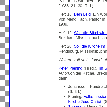
Pastor in Osterhever, Eide
(1938: 21.-30. Tsd.).
Heft 18:
Dein Leid
. Ein Wo
Von Meno Hach, Pastor in 
1939.
Heft 19:
Was die Bibel wirk
Breklum: Missionsbuchhand
Heft 20:
Soll die Kirche im
Rendsburg, Missionsbuchh
Weitere volksmissionarisch
Peter Piening
(Hrsg.),
Im S
Aufbruch der Kirche, Brek
darin:
Johanssen, Handreichu
(S. 3 f.)
Piening,
Volksmission
Kirche Jesu Christi
(S
Thomsen
, Unser Ziel