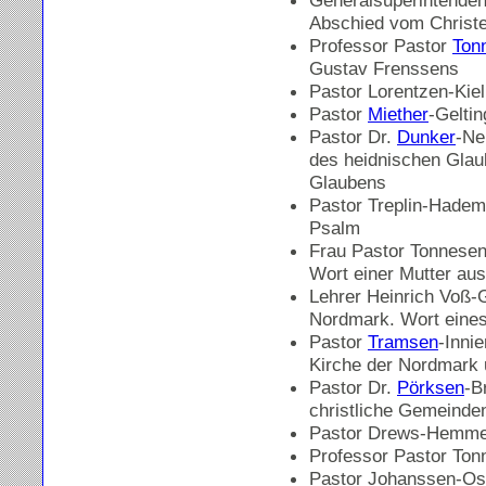
Generalsuperintenden
Abschied vom Christ
Professor Pastor
Ton
Gustav Frenssens
Pastor Lorentzen-Kie
Pastor
Miether
-Gelti
Pastor Dr.
Dunker
-Ne
des heidnischen Glaub
Glaubens
Pastor Treplin-Hade
Psalm
Frau Pastor Tonnesen
Wort einer Mutter au
Lehrer Heinrich Voß-
Nordmark. Wort eines
Pastor
Tramsen
-Inni
Kirche der Nordmark 
Pastor Dr.
Pörksen
-B
christliche Gemeinde
Pastor Drews-Hemme:
Professor Pastor Ton
Pastor Johanssen-Ost