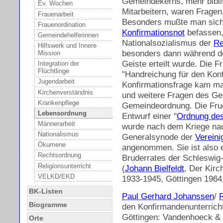
Gemeindekerns, mehr bibli
Ev. Wochen
Mitarbeitern, waren Fragen
Frauenarbeit
Besonders mußte man sich 
Frauenordination
Konfirmationsnot
befassen,
Gemeindehelferinnen
Nationalsozialismus der
Re
Hilfswerk und Innere
besonders dann während des
Mission
Geiste erteilt wurde. Die 
Integration der
Flüchtlinge
"Handreichung für den Konf
Jugendarbeit
Konfirmationsfrage kam m
Kirchenverständnis
und weitere Fragen des G
Krankenpflege
Gemeindeordnung. Die Fruch
Lebensordnung
Entwurf einer "
Ordnung des
Männerarbeit
wurde nach dem Kriege nac
Nationalismus
Generalsynode der
Vereini
Ökumene
angenommen. Sie ist also e
Rechtsordnung
Bruderrates der Schleswig
Religionsunterricht
(
Johann Bielfeldt
, Der Kirc
VELKD/EKD
1933-1945, Göttingen 1964,
BK-Listen
Paul Gerhard Johanssen
/
Biogramme
den Konfirmandenunterrich
Göttingen: Vandenhoeck &
Orte