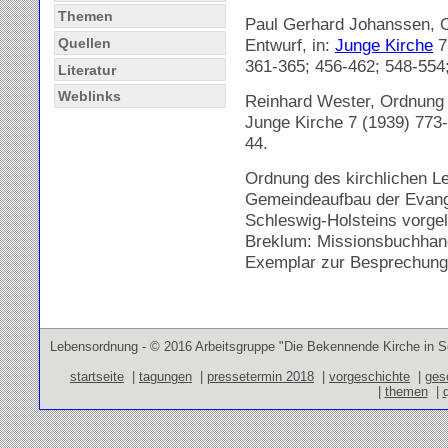
Themen
Paul Gerhard Johanssen, O
Entwurf, in:
Junge Kirche
7
Quellen
361-365; 456-462; 548-554
Literatur
Weblinks
Reinhard Wester, Ordnung d
Junge Kirche 7 (1939) 773-
44.
Ordnung des kirchlichen Le
Gemeindeaufbau der Evang
Schleswig-Holsteins vorge
Breklum: Missionsbuchhand
Exemplar zur Besprechung 
Lebensordnung - © 2016 Arbeitsgruppe "Die Bekennende Kirche in S
startseite
|
tagungen
|
pressetermin 2018
|
vorgeschichte
|
ges
|
themen
|