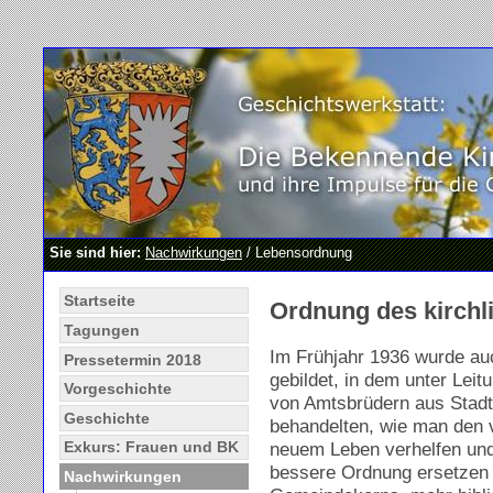
Sie sind hier:
Nachwirkungen
/ Lebensordnung
Startseite
Ordnung des kirchl
Tagungen
Im Frühjahr 1936 wurde au
Pressetermin 2018
gebildet, in dem unter Lei
Vorgeschichte
von Amtsbrüdern aus Stadt
Geschichte
behandelten, wie man den 
neuem Leben verhelfen un
Exkurs: Frauen und BK
bessere Ordnung ersetzen
Nachwirkungen