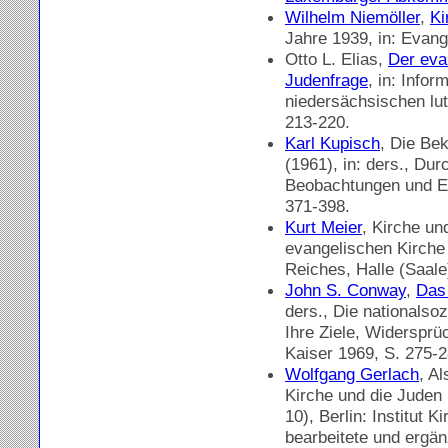
Wilhelm Niemöller
,
Ki
Jahre 1939, in: Evang
Otto L. Elias,
Der eva
Judenfrage
, in: Info
niedersächsischen lu
213-220.
Karl Kupisch
, Die Be
(1961), in: ders., Du
Beobachtungen und Erk
371-398.
Kurt Meier
, Kirche un
evangelischen Kirche 
Reiches, Halle (Saal
John S. Conway
,
Das
ders., Die nationalsoz
Ihre Ziele, Widerspr
Kaiser 1969, S. 275-2
Wolfgang Gerlach
, A
Kirche und die Juden 
10), Berlin: Institut 
bearbeitete und ergä