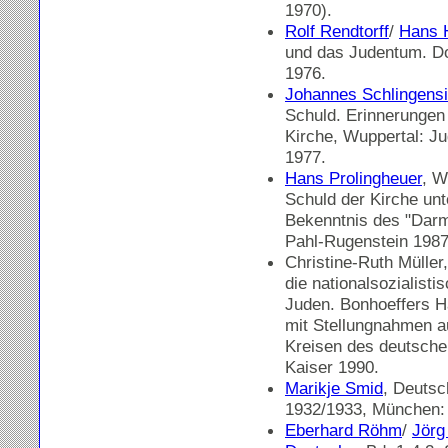
1970).
Rolf Rendtorff
/
Hans 
und das Judentum. D
1976.
Johannes Schlingens
Schuld. Erinnerunge
Kirche, Wuppertal: Ju
1977.
Hans Prolingheuer
, W
Schuld der Kirche u
Bekenntnis des "Darm
Pahl-Rugenstein 1987
Christine-Ruth Müller
die nationalsozialist
Juden. Bonhoeffers H
mit Stellungnahmen a
Kreisen des deutsche
Kaiser 1990.
Marikje Smid
, Deutsc
1932/1933, München: 
Eberhard Röhm
/
Jörg