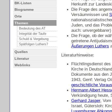
BK-Listen
Herkunft zur Landeski
Die Frage des ange
Biogramme
Versäumnissen und
S
Orte
nationalsozialistisch
Themen
Juden, und das Proble
Bedeutung des AT
auch: unvergebbarer)
Integrität der Taufe
Die Frage, ob der wäh
Schuld & Vergebung
getretene Antijudaism
Spätfolgen Luthers?
Äußerungen Luthers
a
Quellen
Literaturhinweise:
Literatur
Flüchtlingsdienst des
Weblinks
Kirche in Deutschland
Dokumente aus den J
1943, Genf: Verlag Oi
geschichtliche Vorau
Hermann Albert Hess
Verkündigung heute, S
Gerhard Jasper
, Vom
Israel, Gütersloh: Ki
Luxemburger Abkom