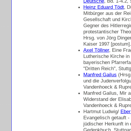
Deutsche
, Bd. 1-4.2,
Heinz Eduard Tödt
, D
Mitbürger aus der Rei
Gesellschaft und Kirc
Gegner des Hitlerreg
protestantischer Theo
Hrsg. von Jörg Dinger
Kaiser 1997 [postum]
Axel Töllner
, Eine Fr
Lutherische Kirche in
bayerischen Pfarrerfa
"Dritten Reich", Stut
Manfred Gailus
(Hrsg
und die Judenverfolgu
Vandenhoeck & Rupre
Manfred Gailus, Mir a
Widerstand der Elisab
Vandenhoeck & Ruprec
Hartmut Ludwig/
Eber
Evangelisch getauft -
jüdischer Herkunft in
Gedenkbuch, Stuttgar